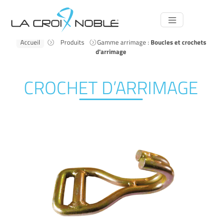
Navigation
principale
Accueil
Produits
Gamme arrimage :
Boucles et crochets
d'arrimage
CROCHET D’ARRIMAGE