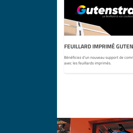
FEUILLARD IMPRIMÉ GUTE
Bénéficiez d’un nouveau support de com
avec les feuillards imprimés.