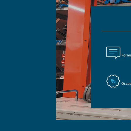
Form
Occas