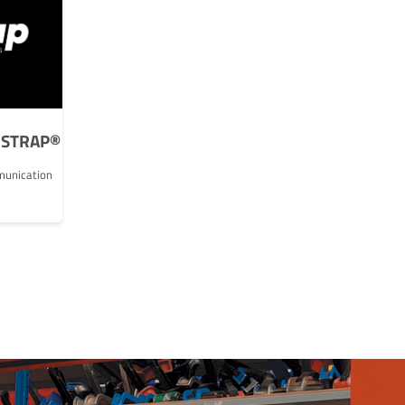
NSTRAP®
munication