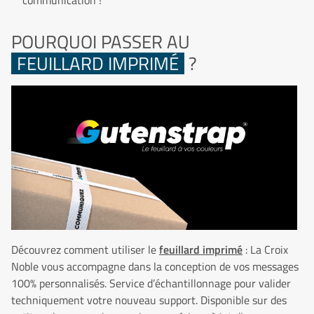
communication !
POURQUOI PASSER AU
FEUILLARD IMPRIMÉ
?
Découvrez comment utiliser le
feuillard imprimé
: La Croix
Noble vous accompagne dans la conception de vos messages
100% personnalisés. Service d’échantillonnage pour valider
techniquement votre nouveau support. Disponible sur des